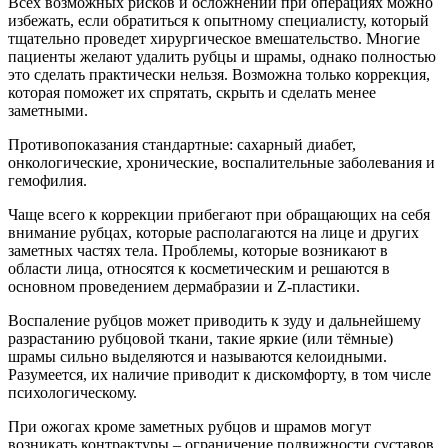
Всех возможных рисков и осложнений при операциях можно
избежать, если обратиться к опытному специалисту, который
тщательно проведет хирургическое вмешательство. Многие
пациенты желают удалить рубцы и шрамы, однако полностью
это сделать практически нельзя. Возможна только коррекция,
которая поможет их спрятать, скрыть и сделать менее
заметными.
Противопоказания стандартные: сахарный диабет,
онкологические, хронические, воспалительные заболевания и
гемофилия.
Чаще всего к коррекции прибегают при обращающих на себя
внимание рубцах, которые располагаются на лице и других
заметных частях тела. Проблемы, которые возникают в
области лица, относятся к косметическим и решаются в
основном проведением дермабразии и Z-пластики.
Воспаление рубцов может приводить к зуду и дальнейшему
разрастанию рубцовой ткани, такие яркие (или тёмные)
шрамы сильно выделяются и называются келоидными.
Разумеется, их наличие приводит к дискомфорту, в том числе
психологическому.
При ожогах кроме заметных рубцов и шрамов могут
возникать контрактуры – ограничение подвижности суставов